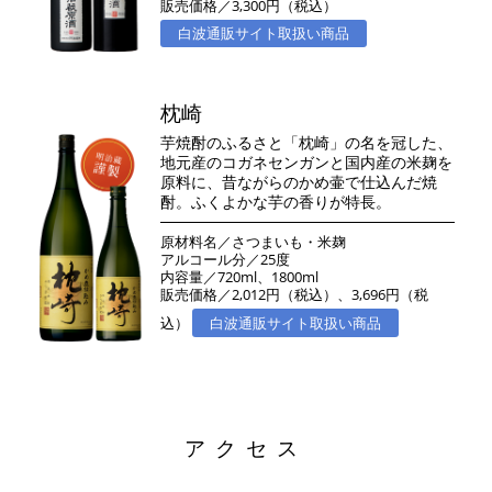
販売価格／3,300円（税込）
白波通販サイト取扱い商品
枕崎
芋焼酎のふるさと「枕崎」の名を冠した、
地元産のコガネセンガンと国内産の米麹を
原料に、昔ながらのかめ壷で仕込んだ焼
酎。ふくよかな芋の香りが特長。
原材料名／さつまいも・米麹
アルコール分／25度
内容量／720ml、1800ml
販売価格／2,012円（税込）、3,696円（税
込）
白波通販サイト取扱い商品
アクセス