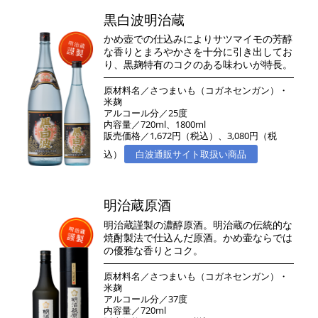
黒白波明治蔵
かめ壺での仕込みによりサツマイモの芳醇
な香りとまろやかさを十分に引き出してお
り、黒麹特有のコクのある味わいが特長。
原材料名／さつまいも（コガネセンガン）・
米麹
アルコール分／25度
内容量／720ml、1800ml
販売価格／1,672円（税込）、3,080円（税
込）
白波通販サイト取扱い商品
明治蔵原酒
明治蔵謹製の濃醇原酒。明治蔵の伝統的な
焼酎製法で仕込んだ原酒。かめ壷ならでは
の優雅な香りとコク。
原材料名／さつまいも（コガネセンガン）・
米麹
アルコール分／37度
内容量／720ml