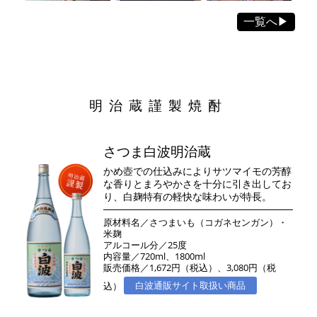
一覧へ▶
明治蔵謹製焼酎
さつま白波明治蔵
かめ壺での仕込みによりサツマイモの芳醇
な香りとまろやかさを十分に引き出してお
り、白麹特有の軽快な味わいが特長。
原材料名／さつまいも（コガネセンガン）・
米麹
アルコール分／25度
内容量／720ml、1800ml
販売価格／1,672円（税込）、3,080円（税
込）
白波通販サイト取扱い商品