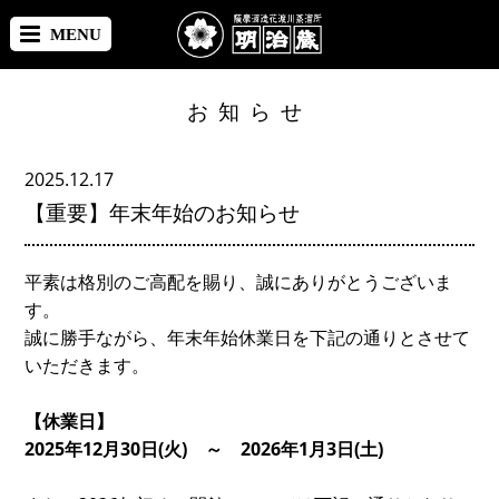
MENU
お知らせ
2025.12.17
【重要】年末年始のお知らせ
平素は格別のご高配を賜り、誠にありがとうございま
す。
誠に勝手ながら、年末年始休業日を下記の通りとさせて
いただきます。
【休業日】
2025
年
12
月
30
日
(
火
)
～
2026
年
1
月3日(土)